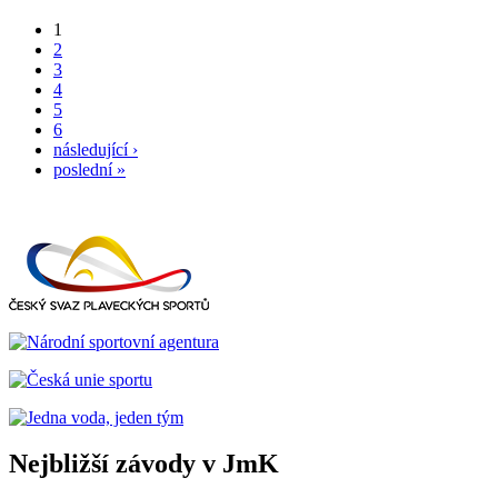
1
2
3
4
5
6
následující ›
poslední »
Nejbližší závody v JmK