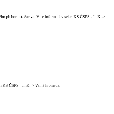
ho přeboru st. žactva. Více informací v sekci KS ČSPS - JmK ->
zem KS ČSPS - JmK -> Valná hromada.