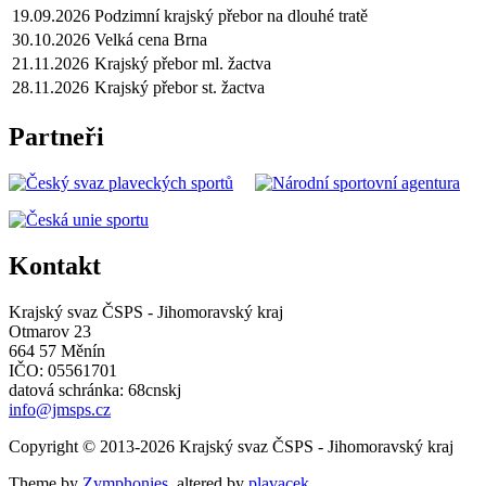
19.09.2026
Podzimní krajský přebor na dlouhé tratě
30.10.2026
Velká cena Brna
21.11.2026
Krajský přebor ml. žactva
28.11.2026
Krajský přebor st. žactva
Partneři
Kontakt
Krajský svaz ČSPS - Jihomoravský kraj
Otmarov 23
664 57 Měnín
IČO: 05561701
datová schránka: 68cnskj
info@jmsps.cz
Copyright © 2013-2026 Krajský svaz ČSPS - Jihomoravský kraj
Theme by
Zymphonies
, altered by
plavacek