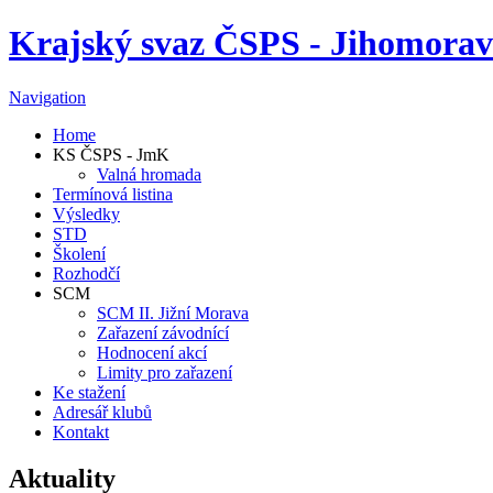
Krajský svaz ČSPS - Jihomorav
Navigation
Home
KS ČSPS - JmK
Valná hromada
Termínová listina
Výsledky
STD
Školení
Rozhodčí
SCM
SCM II. Jižní Morava
Zařazení závodnící
Hodnocení akcí
Limity pro zařazení
Ke stažení
Adresář klubů
Kontakt
Aktuality