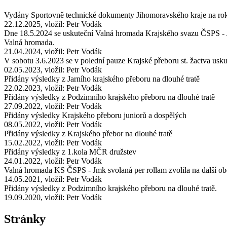
Vydány Sportovně technické dokumenty Jihomoravského kraje na ro
22.12.2025, vložil: Petr Vodák
Dne 18.5.2024 se uskuteční Valná hromada Krajského svazu ČSPS - J
Valná hromada.
21.04.2024, vložil: Petr Vodák
V sobotu 3.6.2023 se v polední pauze Krajské přeboru st. žactva u
02.05.2023, vložil: Petr Vodák
Přidány výsledky z Jarního krajského přeboru na dlouhé tratě
22.02.2023, vložil: Petr Vodák
Přidány výsledky z Podzimního krajského přeboru na dlouhé tratě
27.09.2022, vložil: Petr Vodák
Přidány výsledky Krajského přeboru juniorů a dospělých
08.05.2022, vložil: Petr Vodák
Přidány výsledky z Krajského přebor na dlouhé tratě
15.02.2022, vložil: Petr Vodák
Přidány výsledky z 1.kola MČR družstev
24.01.2022, vložil: Petr Vodák
Valná hromada KS ČSPS - Jmk svolaná per rollam zvolila na další 
14.05.2021, vložil: Petr Vodák
Přidány výsledky z Podzimního krajského přeboru na dlouhé tratě.
19.09.2020, vložil: Petr Vodák
Stránky