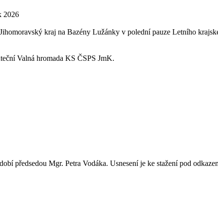
k 2026
ihomoravský kraj na Bazény Lužánky v polední pauze Letního krajské
skuteční Valná hromada KS ČSPS JmK.
období předsedou Mgr. Petra Vodáka. Usnesení je ke stažení pod odka